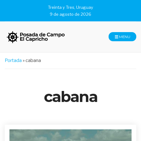
Treinta y Tres, Uruguay
9 de agosto de 2026
MENU
Portada
»
cabana
cabana