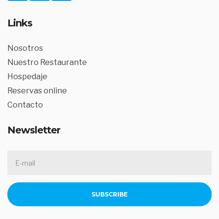
Links
Nosotros
Nuestro Restaurante
Hospedaje
Reservas online
Contacto
Newsletter
E
M
A
I
L
A
SUBSCRIBE
D
D
R